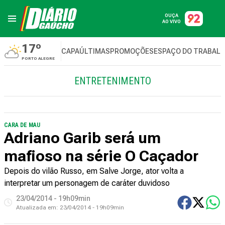
OUÇA
AO VIVO
17º
CAPA
ÚLTIMAS
PROMOÇÕES
ESPAÇO DO TRABAL
PORTO ALEGRE
ENTRETENIMENTO
CARA DE MAU
Adriano Garib será um
mafioso na série O Caçador
Depois do vilão Russo, em Salve Jorge, ator volta a
interpretar um personagem de caráter duvidoso
23/04/2014 - 19h09min
Atualizada em:
23/04/2014 - 19h09min