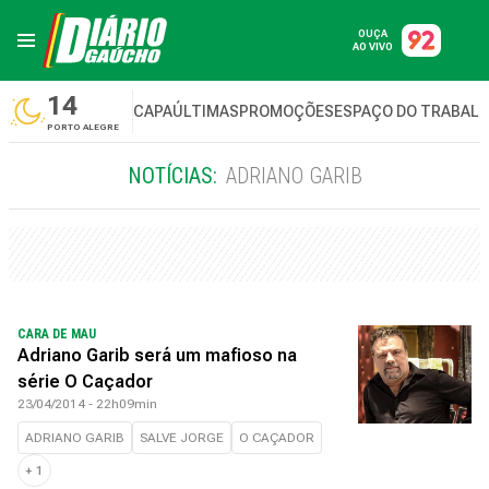
OUÇA
AO VIVO
14
CAPA
ÚLTIMAS
PROMOÇÕES
ESPAÇO DO TRABAL
PORTO ALEGRE
NOTÍCIAS:
ADRIANO GARIB
CARA DE MAU
Adriano Garib será um mafioso na
série O Caçador
23/04/2014 - 22h09min
ADRIANO GARIB
SALVE JORGE
O CAÇADOR
+
1