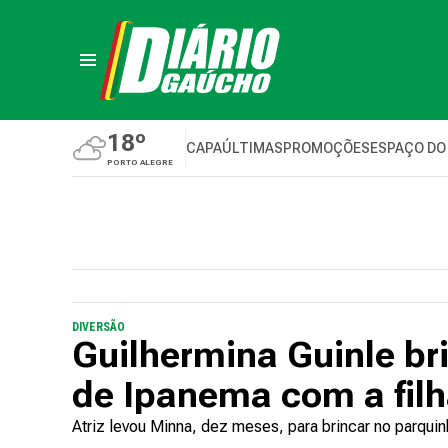
18º
CAPA
ÚLTIMAS
PROMOÇÕES
ESPAÇO DO
PORTO ALEGRE
DIVERSÃO
Guilhermina Guinle bri
de Ipanema com a fil
Atriz levou Minna, dez meses, para brincar no parquin