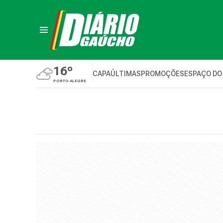
16º
CAPA
ÚLTIMAS
PROMOÇÕES
ESPAÇO DO
PORTO ALEGRE