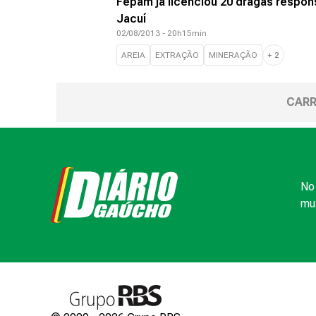
Fepam já licenciou 20 dragas respons
Jacuí
02/08/2013 - 20h15min
AREIA
EXTRAÇÃO
MINERAÇÃO
+
2
CARR
No 
mui