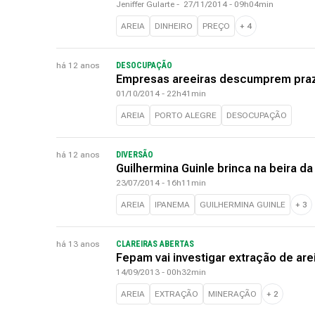
Jeniffer Gularte
-
27/11/2014 - 09h04min
AREIA
DINHEIRO
PREÇO
+
4
há 12 anos
DESOCUPAÇÃO
Empresas areeiras descumprem prazo
01/10/2014 - 22h41min
AREIA
PORTO ALEGRE
DESOCUPAÇÃO
há 12 anos
DIVERSÃO
Guilhermina Guinle brinca na beira da
23/07/2014 - 16h11min
AREIA
IPANEMA
GUILHERMINA GUINLE
+
3
há 13 anos
CLAREIRAS ABERTAS
Fepam vai investigar extração de are
14/09/2013 - 00h32min
AREIA
EXTRAÇÃO
MINERAÇÃO
+
2