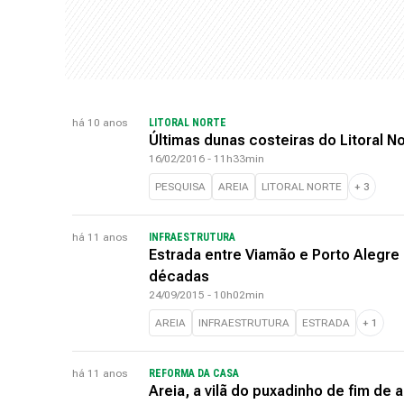
há 10 anos
LITORAL NORTE
Últimas dunas costeiras do Litoral 
16/02/2016 - 11h33min
PESQUISA
AREIA
LITORAL NORTE
+
3
há 11 anos
INFRAESTRUTURA
Estrada entre Viamão e Porto Alegre 
décadas
24/09/2015 - 10h02min
AREIA
INFRAESTRUTURA
ESTRADA
+
1
há 11 anos
REFORMA DA CASA
Areia, a vilã do puxadinho de fim de 