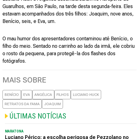
Guarulhos, em São Paulo, na tarde desta segunda-feira. Eles
estavam acompanhados dos três filhos: Joaquim, nove anos,
Benício, seis, e Eva, um.
O mau humor dos apresentadores contaminou até Benício, o
filho do meio. Sentado no carrinho ao lado da irmã, ele cobriu
o rosto da pequena, para protegê-la dos flashes dos
fotógrafos.
MAIS SOBRE
BENÍCIO
EVA
ANGÉLICA
FILHOS
LUCIANO HUCK
RETRATOS DA FAMA
JOAQUIM
ÚLTIMAS NOTÍCIAS
MARATONA
Luciano Périco: a escolha perigosa de Pezzolano no