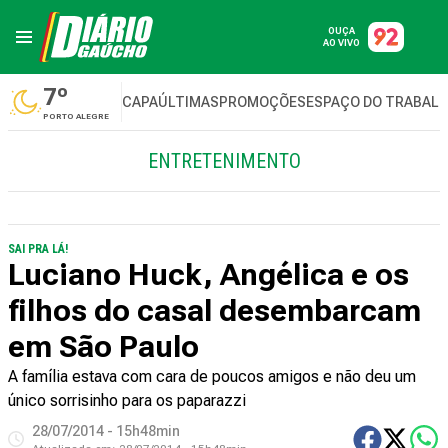
OUÇA
AO VIVO
7º
CAPA
ÚLTIMAS
PROMOÇÕES
ESPAÇO DO TRABAL
PORTO ALEGRE
ENTRETENIMENTO
SAI PRA LÁ!
Luciano Huck, Angélica e os
filhos do casal desembarcam
em São Paulo
A família estava com cara de poucos amigos e não deu um
único sorrisinho para os paparazzi
28/07/2014 - 15h48min