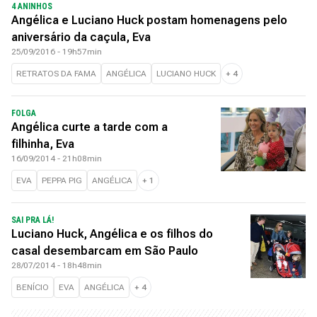
4 ANINHOS
Angélica e Luciano Huck postam homenagens pelo
aniversário da caçula, Eva
25/09/2016 - 19h57min
RETRATOS DA FAMA
ANGÉLICA
LUCIANO HUCK
+
4
FOLGA
Angélica curte a tarde com a
filhinha, Eva
16/09/2014 - 21h08min
EVA
PEPPA PIG
ANGÉLICA
+
1
SAI PRA LÁ!
Luciano Huck, Angélica e os filhos do
casal desembarcam em São Paulo
28/07/2014 - 18h48min
BENÍCIO
EVA
ANGÉLICA
+
4