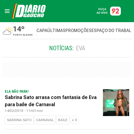
OUÇA
AO VIVO
14º
CAPA
ÚLTIMAS
PROMOÇÕES
ESPAÇO DO TRABAL
PORTO ALEGRE
NOTÍCIAS:
EVA
ELA NÃO PARA!
Sabrina Sato arrasa com fantasia de Eva
para baile de Carnaval
14/02/2018 - 11h01min
SABRINA SATO
CARNAVAL
BAILE
+
3