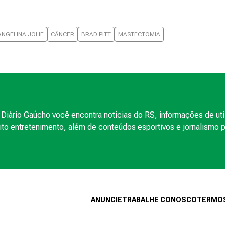
ANGELINA JOLIE
CÂNCER
BRAD PITT
MASTECTOMIA
Diário Gaúcho você encontra notícias do RS, informações de uti
to entretenimento, além de conteúdos esportivos e jornalismo po
ANUNCIE
TRABALHE CONOSCO
TERMOS