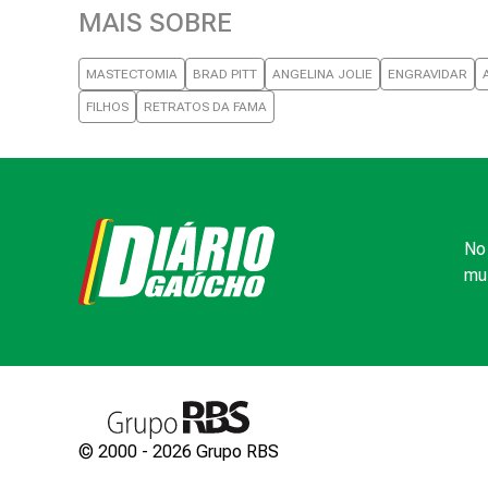
MAIS SOBRE
MASTECTOMIA
BRAD PITT
ANGELINA JOLIE
ENGRAVIDAR
FILHOS
RETRATOS DA FAMA
No 
mui
© 2000 -
2026
Grupo RBS