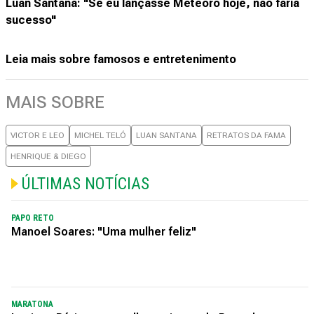
Luan Santana: "Se eu lançasse Meteoro hoje, não faria
sucesso"
Leia mais sobre famosos e entretenimento
MAIS SOBRE
VICTOR E LEO
MICHEL TELÓ
LUAN SANTANA
RETRATOS DA FAMA
HENRIQUE & DIEGO
ÚLTIMAS NOTÍCIAS
PAPO RETO
Manoel Soares: "Uma mulher feliz"
MARATONA