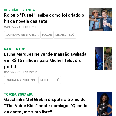
CONEXÃO SERTANEJA
Rolou o "Fuzuê": saiba como foi criado o
hit da novela das sete
02/11/2023 - 13h41min
CONEXÃO SERTANEJA
FUZUÊ
MICHEL TELÓ
MAIS DE MIL M²
Bruna Marquezine vende mansão avaliada
em R$ 15 milhões para Michel Teló, diz
portal
05/09/2022 - 14h49min
BRUNA MARQUEZINE
MICHEL TELÓ
TORCIDA ESPRAIADA
Gauchinha Mel Grebin disputa o troféu do
"The Voice Kids" neste domingo: "Quando
eu canto, me sinto livre"