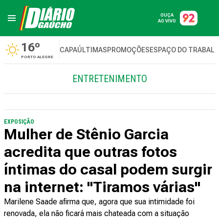
OUÇA
AO VIVO
16º
CAPA
ÚLTIMAS
PROMOÇÕES
ESPAÇO DO TRABAL
PORTO ALEGRE
ENTRETENIMENTO
EXPOSIÇÃO
Mulher de Stênio Garcia
acredita que outras fotos
íntimas do casal podem surgir
na internet: "Tiramos várias"
Marilene Saade afirma que, agora que sua intimidade foi
renovada, ela não ficará mais chateada com a situação