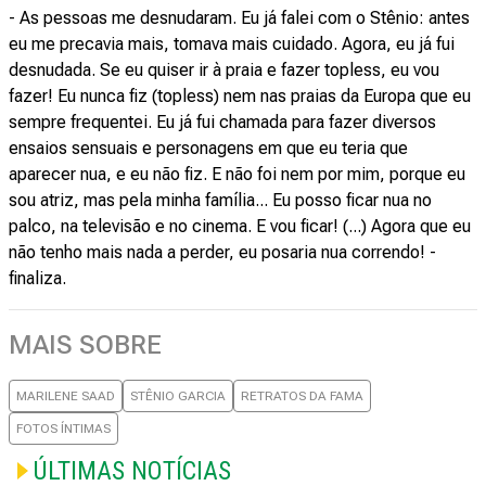
- As pessoas me desnudaram. Eu já falei com o Stênio: antes
eu me precavia mais, tomava mais cuidado. Agora, eu já fui
desnudada. Se eu quiser ir à praia e fazer topless, eu vou
fazer! Eu nunca fiz (topless) nem nas praias da Europa que eu
sempre frequentei. Eu já fui chamada para fazer diversos
ensaios sensuais e personagens em que eu teria que
aparecer nua, e eu não fiz. E não foi nem por mim, porque eu
sou atriz, mas pela minha família... Eu posso ficar nua no
palco, na televisão e no cinema. E vou ficar! (...) Agora que eu
não tenho mais nada a perder, eu posaria nua correndo! -
finaliza.
MAIS SOBRE
MARILENE SAAD
STÊNIO GARCIA
RETRATOS DA FAMA
FOTOS ÍNTIMAS
ÚLTIMAS NOTÍCIAS