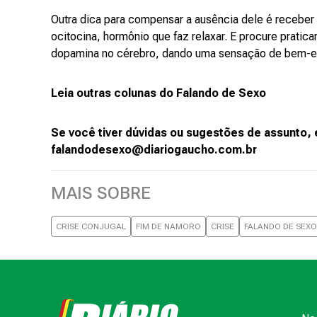
Outra dica para compensar a ausência dele é receber
ocitocina, hormônio que faz relaxar. E procure pratica
dopamina no cérebro, dando uma sensação de bem-es
Leia outras colunas do Falando de Sexo
Se você tiver dúvidas ou sugestões de assunto, 
falandodesexo@diariogaucho.com.br
MAIS SOBRE
CRISE CONJUGAL
FIM DE NAMORO
CRISE
FALANDO DE SEXO