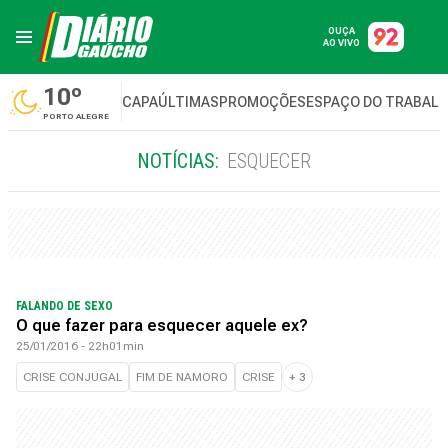
OUÇA
AO VIVO
10º
CAPA
ÚLTIMAS
PROMOÇÕES
ESPAÇO DO TRABAL
PORTO ALEGRE
NOTÍCIAS:
ESQUECER
FALANDO DE SEXO
O que fazer para esquecer aquele ex?
25/01/2016 - 22h01min
CRISE CONJUGAL
FIM DE NAMORO
CRISE
+
3