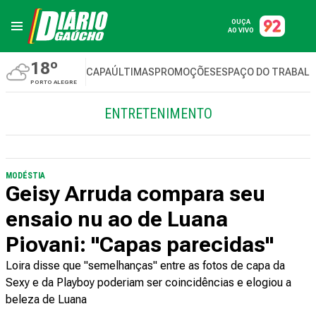
OUÇA
AO VIVO
18º
CAPA
ÚLTIMAS
PROMOÇÕES
ESPAÇO DO TRABAL
PORTO ALEGRE
ENTRETENIMENTO
MODÉSTIA
Geisy Arruda compara seu
ensaio nu ao de Luana
Piovani: "Capas parecidas"
Loira disse que "semelhanças" entre as fotos de capa da
Sexy e da Playboy poderiam ser coincidências e elogiou a
beleza de Luana