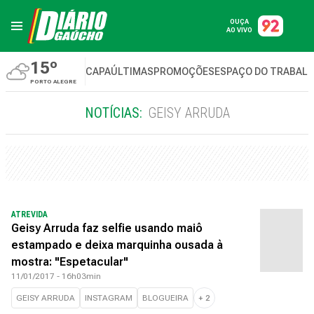
OUÇA
AO VIVO
15º
CAPA
ÚLTIMAS
PROMOÇÕES
ESPAÇO DO TRABAL
PORTO ALEGRE
NOTÍCIAS:
GEISY ARRUDA
ATREVIDA
Geisy Arruda faz selfie usando maiô
estampado e deixa marquinha ousada à
mostra: "Espetacular"
11/01/2017 - 16h03min
GEISY ARRUDA
INSTAGRAM
BLOGUEIRA
+
2