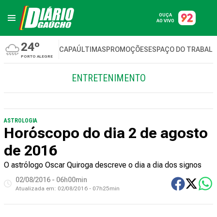
OUÇA
AO VIVO
24º
CAPA
ÚLTIMAS
PROMOÇÕES
ESPAÇO DO TRABAL
PORTO ALEGRE
ENTRETENIMENTO
ASTROLOGIA
Horóscopo do dia 2 de agosto
de 2016
O astrólogo Oscar Quiroga descreve o dia a dia dos signos
02/08/2016 - 06h00min
Atualizada em:
02/08/2016 - 07h25min