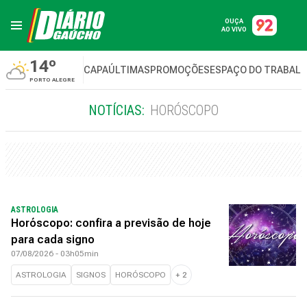
OUÇA
AO VIVO
14º
CAPA
ÚLTIMAS
PROMOÇÕES
ESPAÇO DO TRABAL
PORTO ALEGRE
NOTÍCIAS:
HORÓSCOPO
ASTROLOGIA
Horóscopo: confira a previsão de hoje
para cada signo
07/08/2026 - 03h05min
ASTROLOGIA
SIGNOS
HORÓSCOPO
+
2