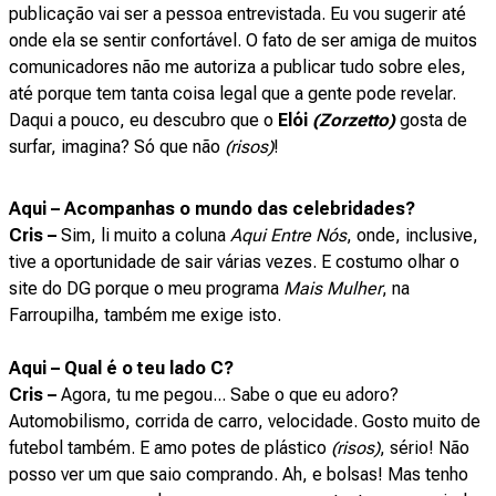
publicação vai ser a pessoa entrevistada. Eu vou sugerir até
onde ela se sentir confortável. O fato de ser amiga de muitos
comunicadores não me autoriza a publicar tudo sobre eles,
até porque tem tanta coisa legal que a gente pode revelar.
Daqui a pouco, eu descubro que o
Elói
(Zorzetto)
gosta de
surfar, imagina? Só que não
(risos)
!
Aqui – Acompanhas o mundo das celebridades?
Cris –
Sim, li muito a coluna
Aqui Entre Nós
, onde, inclusive,
tive a oportunidade de sair várias vezes. E costumo olhar o
site do DG porque o meu programa
Mais Mulher
, na
Farroupilha, também me exige isto.
Aqui – Qual é o teu lado C?
Cris –
Agora, tu me pegou... Sabe o que eu adoro?
Automobilismo, corrida de carro, velocidade. Gosto muito de
futebol também. E amo potes de plástico
(risos)
, sério! Não
posso ver um que saio comprando. Ah, e bolsas! Mas tenho