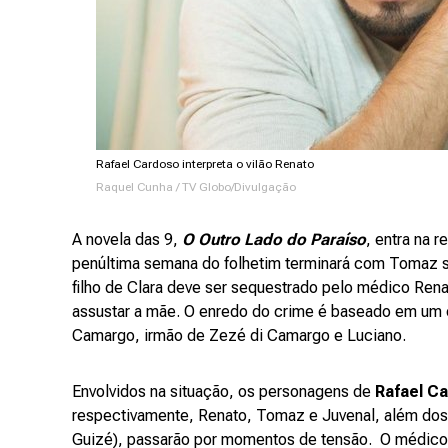
Rafael Cardoso interpreta o vilão Renato
Raquel Cunha / TV Globo/Divulgação
A novela das 9,
O Outro Lado do Paraíso
, entra na r
penúltima semana do folhetim terminará com Tomaz se
filho de Clara deve ser sequestrado pelo médico Ren
assustar a mãe. O enredo do crime é baseado em um 
Camargo, irmão de Zezé di Camargo e Luciano.
Envolvidos na situação, os personagens de
Rafael C
respectivamente, Renato, Tomaz e Juvenal, além dos p
Guizé), passarão por momentos de tensão. O médico 