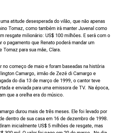
uma atitude desesperada do vilão, que não apenas
nino Tomaz, como também irá manter Juvenal como
um resgate milionário: US$ 100 milhões. E será com o
zar o pagamento que Renato poderá mandar um
e Tomaz para sua mãe, Clara.
ar no começo de maio e foram baseadas na história
llington Camargo, irmão de Zezé di Camargo e
gada do dia 13 de março de 1999, o cantor teve
ortada e enviada para uma emissora de TV. Na época,
am que a orelha era do músico.
margo durou mais de três meses. Ele foi levado por
e dentro de sua casa em 16 de dezembro de 1998.
iram inicialmente US$ 5 milhões de resgate, mas
$ 300 mil. O valor foi pago em 20 de março. No dia