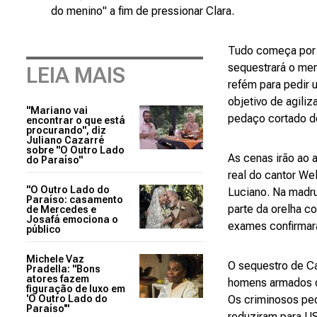
do menino" a fim de pressionar Clara.
Tudo começa por 
sequestrará o me
LEIA MAIS
refém para pedir 
objetivo de agili
"Mariano vai
pedaço cortado d
encontrar o que está
procurando", diz
Juliano Cazarré
sobre "O Outro Lado
As cenas irão ao 
do Paraíso"
real do cantor We
"O Outro Lado do
Luciano. Na madru
Paraíso: casamento
parte da orelha c
de Mercedes e
Josafá emociona o
exames confirmar
público
Michele Vaz
O sequestro de Ca
Pradella: "Bons
atores fazem
homens armados d
figuração de luxo em
'O Outro Lado do
Os criminosos ped
Paraíso'"
reduziram para US