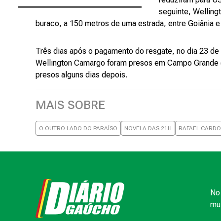
seguinte, Welling
buraco, a 150 metros de uma estrada, entre Goiânia e
Três dias após o pagamento do resgate, no dia 23 d
Wellington Camargo foram presos em Campo Grande (MS
presos alguns dias depois.
MAIS SOBRE
O OUTRO LADO DO PARAÍSO
NOVELA DAS 21H
RAFAEL CARD
No 
mui