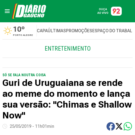
OUÇA
AO VIVO
10º
CAPA
ÚLTIMAS
PROMOÇÕES
ESPAÇO DO TRABAL
PORTO ALEGRE
ENTRETENIMENTO
SÓ SE FALA NOUTRA COISA
Guri de Uruguaiana se rende
ao meme do momento e lança
sua versão: "Chimas e Shallow
Now"
25/05/2019 - 11h01min