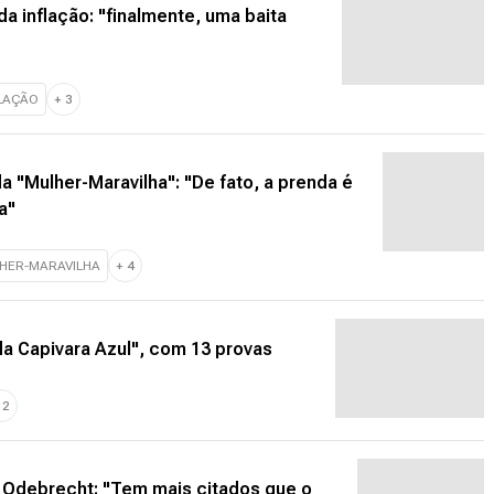
a inflação: "finalmente, uma baita
LAÇÃO
+
3
a "Mulher-Maravilha": "De fato, a prenda é
a"
HER-MARAVILHA
+
4
da Capivara Azul", com 13 provas
+
2
 Odebrecht: "Tem mais citados que o