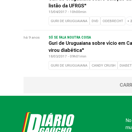
listão da UFRGS"
15/04/2017 - 10h00min
GURI DE URUGUAIANA
DVD
ODEBRECHT
+
há 9 anos
SÓ SE FALA NOUTRA COISA
Guri de Uruguaiana sobre vício em Ca
virou diabética"
18/03/2017 - 09h01min
GURI DE URUGUAIANA
CANDY CRUSH
DIABET
CARR
No 
mui