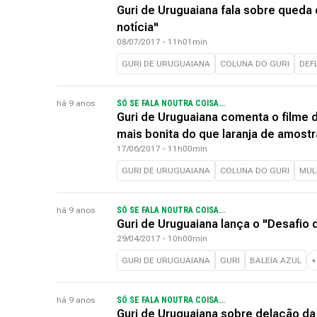
Guri de Uruguaiana fala sobre queda d
notícia"
08/07/2017 - 11h01min
GURI DE URUGUAIANA
COLUNA DO GURI
DEF
há 9 anos
SÓ SE FALA NOUTRA COISA...
Guri de Uruguaiana comenta o filme d
mais bonita do que laranja de amostr
17/06/2017 - 11h00min
GURI DE URUGUAIANA
COLUNA DO GURI
MUL
há 9 anos
SÓ SE FALA NOUTRA COISA...
Guri de Uruguaiana lança o "Desafio 
29/04/2017 - 10h00min
GURI DE URUGUAIANA
GURI
BALEIA AZUL
há 9 anos
SÓ SE FALA NOUTRA COISA...
Guri de Uruguaiana sobre delação da