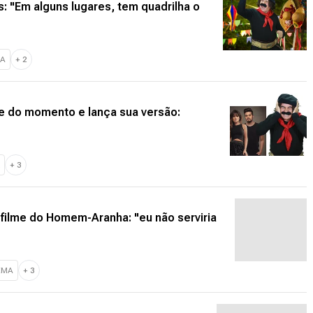
s: "Em alguns lugares, tem quadrilha o
HA
+
2
e do momento e lança sua versão:
+
3
 filme do Homem-Aranha: "eu não serviria
EMA
+
3