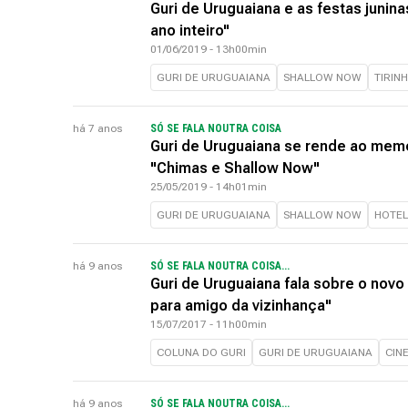
Guri de Uruguaiana e as festas junina
ano inteiro"
01/06/2019 - 13h00min
GURI DE URUGUAIANA
SHALLOW NOW
TIRIN
há 7 anos
SÓ SE FALA NOUTRA COISA
Guri de Uruguaiana se rende ao mem
"Chimas e Shallow Now"
25/05/2019 - 14h01min
GURI DE URUGUAIANA
SHALLOW NOW
HOTEL
há 9 anos
SÓ SE FALA NOUTRA COISA...
Guri de Uruguaiana fala sobre o novo
para amigo da vizinhança"
15/07/2017 - 11h00min
COLUNA DO GURI
GURI DE URUGUAIANA
CIN
há 9 anos
SÓ SE FALA NOUTRA COISA...