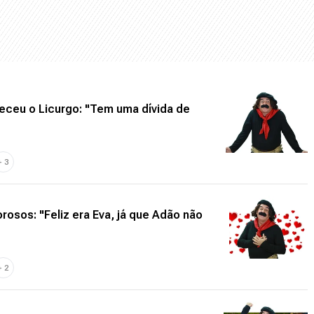
eceu o Licurgo: "Tem uma dívida de
+
3
osos: "Feliz era Eva, já que Adão não
+
2