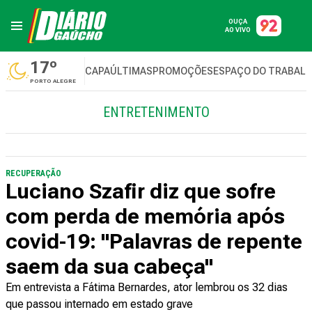
OUÇA
AO VIVO
17º
CAPA
ÚLTIMAS
PROMOÇÕES
ESPAÇO DO TRABAL
PORTO ALEGRE
ENTRETENIMENTO
RECUPERAÇÃO
Luciano Szafir diz que sofre
com perda de memória após
covid-19: "Palavras de repente
saem da sua cabeça"
Em entrevista a Fátima Bernardes, ator lembrou os 32 dias
que passou internado em estado grave