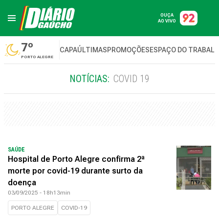
OUÇA
AO VIVO
7º
CAPA
ÚLTIMAS
PROMOÇÕES
ESPAÇO DO TRABAL
PORTO ALEGRE
NOTÍCIAS:
COVID 19
SAÚDE
Hospital de Porto Alegre confirma 2ª
morte por covid-19 durante surto da
doença
03/09/2025 - 18h13min
PORTO ALEGRE
COVID-19