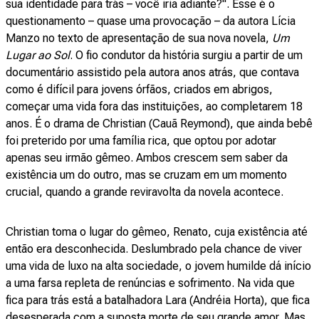
sua identidade para trás – você iria adiante?". Esse é o
questionamento – quase uma provocação – da autora Lícia
Manzo no texto de apresentação de sua nova novela,
Um
Lugar ao Sol
. O fio condutor da história surgiu a partir de um
documentário assistido pela autora anos atrás, que contava
como é difícil para jovens órfãos, criados em abrigos,
começar uma vida fora das instituições, ao completarem 18
anos. É o drama de Christian (Cauã Reymond), que ainda bebê
foi preterido por uma família rica, que optou por adotar
apenas seu irmão gêmeo. Ambos crescem sem saber da
existência um do outro, mas se cruzam em um momento
crucial, quando a grande reviravolta da novela acontece.
Christian toma o lugar do gêmeo, Renato, cuja existência até
então era desconhecida. Deslumbrado pela chance de viver
uma vida de luxo na alta sociedade, o jovem humilde dá início
a uma farsa repleta de renúncias e sofrimento. Na vida que
fica para trás está a batalhadora Lara (Andréia Horta), que fica
desesperada com a suposta morte de seu grande amor. Mas