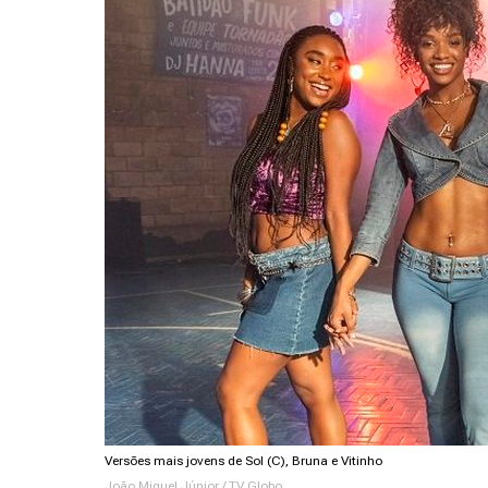
Versões mais jovens de Sol (C), Bruna e Vitinho
João Miguel Júnior / TV Globo