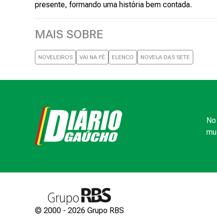
presente, formando uma história bem contada.
MAIS SOBRE
NOVELEIROS
VAI NA FÉ
ELENCO
NOVELA DAS SETE
No 
mui
© 2000 -
2026
Grupo RBS