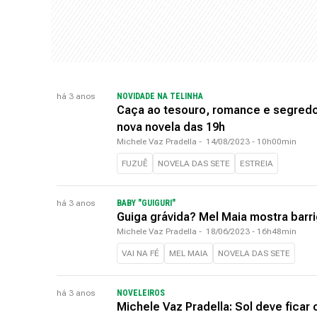
há 3 anos
NOVIDADE NA TELINHA
Caça ao tesouro, romance e segredos
nova novela das 19h
Michele Vaz Pradella
-
14/08/2023 - 10h00min
FUZUÊ
NOVELA DAS SETE
ESTREIA
há 3 anos
BABY "GUIGURI"
Guiga grávida? Mel Maia mostra barri
Michele Vaz Pradella
-
18/06/2023 - 16h48min
VAI NA FÉ
MEL MAIA
NOVELA DAS SETE
há 3 anos
NOVELEIROS
Michele Vaz Pradella: Sol deve fica