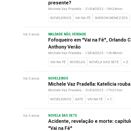
presente?
Michele Vaz Pradella
-
21/04/2023 - 18h24min
NOVELEIROS
VAI NA FÉ
SHERON MENEZZES
há 3 anos
MALDADE NÃO, VERDADE
Fofoqueiro em "Vai na Fé", Orlando Ca
Anthony Verão
Michele Vaz Pradella
-
13/04/2023 - 13h48min
VAI NA FÉ
NOVELAS
NOVELA DAS SETE
+
2
há 3 anos
NOVELEIROS
Michele Vaz Pradella: Katelícia rouba
Michele Vaz Pradella
-
31/03/2023 - 17h21min
NOVELEIROS
KATE
VAI NA FÉ
+
1
há 3 anos
NOVELA DAS SETE
Acidente, revelação e morte: capítu
"Vai na Fé"