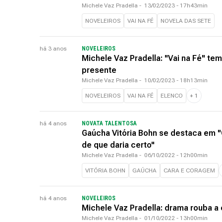
Michele Vaz Pradella
-
13/02/2023 - 17h43min
NOVELEIROS
VAI NA FÉ
NOVELA DAS SETE
há 3 anos
NOVELEIROS
Michele Vaz Pradella: "Vai na Fé" te
presente
Michele Vaz Pradella
-
10/02/2023 - 18h13min
NOVELEIROS
VAI NA FÉ
ELENCO
+
1
há 4 anos
NOVATA TALENTOSA
Gaúcha Vitória Bohn se destaca em 
de que daria certo"
Michele Vaz Pradella
-
06/10/2022 - 12h00min
VITÓRIA BOHN
GAÚCHA
CARA E CORAGEM
há 4 anos
NOVELEIROS
Michele Vaz Pradella: drama rouba a
Michele Vaz Pradella
-
01/10/2022 - 13h00min