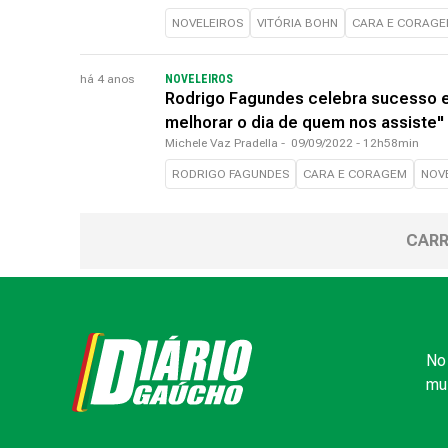
NOVELEIROS
VITÓRIA BOHN
CARA E CORAG
há 4 anos
NOVELEIROS
Rodrigo Fagundes celebra sucesso 
melhorar o dia de quem nos assiste"
Michele Vaz Pradella
-
09/09/2022 - 12h58min
RODRIGO FAGUNDES
CARA E CORAGEM
NOV
CARR
No 
mui