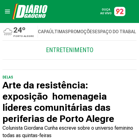
OUÇA
AO VIVO
24º
CAPA
ÚLTIMAS
PROMOÇÕES
ESPAÇO DO TRABAL
PORTO ALEGRE
ENTRETENIMENTO
DELAS
Arte da resistência:
exposição homenageia
líderes comunitárias das
periferias de Porto Alegre
Colunista Giordana Cunha escreve sobre o universo feminino
todas as quintas-feiras