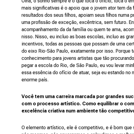
Olha, o sonho sempre é o que toca o ofício, toca o 
mais significativas é o apoio que o jovem ator tem da 
resultados dos seus filhos, apoiam seus filhos numa 
uma profissão de exceção, excêntrica, sem futuro. En
acompanhamento da da família ou quem te ama, acompa
nisso. Nisso, eu incluo as boas escolas, incluo as gr
incentivos, todas as pessoas que possam de uma certa
do eixo Rio-São Paulo, exatamente por isso. Porque t
conhecimento para jovens artistas que tão procuran
pegar a escola do Rio, de São Paulo, eu vou levar mi
essa essência do ofício de atuar, seja eu estando no n
enorme país.
Você tem uma carreira marcada por grandes su
com o processo artístico. Como equilibrar o co
excelência criativa num ambiente tão competiti
O elemento artístico, ele é competitivo, e é bom que