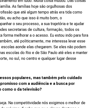
ensinamento em tudo. Muita coisa mudou. Das coisas
família. As famílias hoje são orgulhosas dos
profissão que até algum tempo atrás era tida como
tão, eu acho que isso é muito bom, o
nhar o seu processo, a sua trajetória e te ajudar
andes secretarias de cultura, formação, todos os
 forma melhorar a o acesso. Eu estou indo para fora
ambém, até politicamente, me interessa levar esse
do escolas aonde elas chegarem. Se eles não podem
nhas escolas do Rio e de São Paulo até eles e manter
orte, no sul, no centro e qualquer lugar desse
cessos populares, mas também pelo cuidado
mpromisso com a audiência e a busca por
vo como o da televisão?
 seja. Na competitividade nós exigimos o melhor de