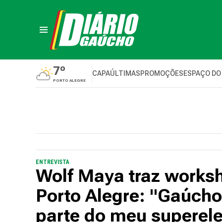
7º
CAPA
ÚLTIMAS
PROMOÇÕES
ESPAÇO DO
PORTO ALEGRE
ENTREVISTA
Wolf Maya traz works
Porto Alegre: "Gaúch
parte do meu superel