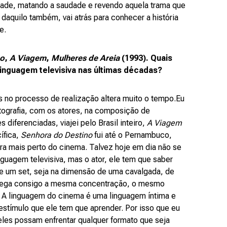
dade, matando a saudade e revendo aquela trama que
 daquilo também, vai atrás para conhecer a história
e.
no
,
A Viagem
,
Mulheres de Areia
(1993). Quais
linguagem televisiva nas últimas décadas?
es no processo de realização altera muito o tempo.Eu
otografia, com os atores, na composição de
 diferenciadas, viajei pelo Brasil inteiro,
A Viagem
ífica,
Senhora do Destino
fui até o Pernambuco,
ra mais perto do cinema. Talvez hoje em dia não se
guagem televisiva, mas o ator, ele tem que saber
e um set, seja na dimensão de uma cavalgada, de
arrega consigo a mesma concentração, o mesmo
. A linguagem do cinema é uma linguagem íntima e
estímulo que ele tem que aprender. Por isso que eu
eles possam enfrentar qualquer formato que seja