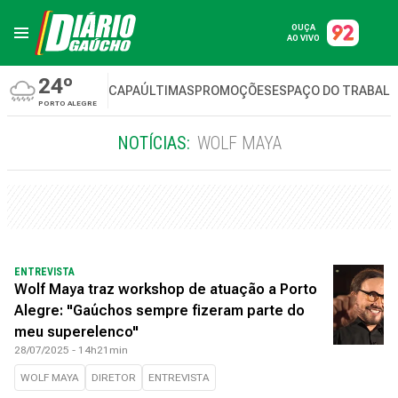
OUÇA
AO VIVO
24º
CAPA
ÚLTIMAS
PROMOÇÕES
ESPAÇO DO TRABAL
PORTO ALEGRE
NOTÍCIAS:
WOLF MAYA
ENTREVISTA
Wolf Maya traz workshop de atuação a Porto
Alegre: "Gaúchos sempre fizeram parte do
meu superelenco"
28/07/2025 - 14h21min
WOLF MAYA
DIRETOR
ENTREVISTA