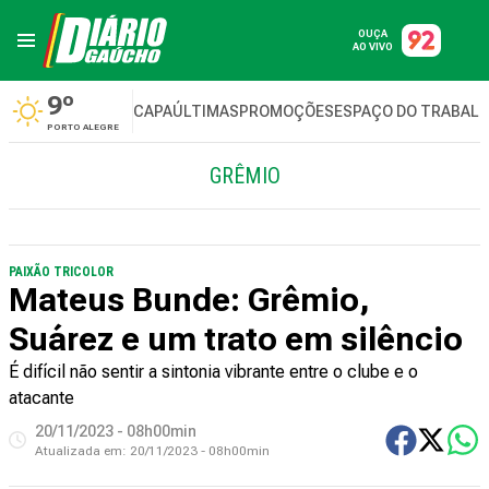
OUÇA
AO VIVO
9º
CAPA
ÚLTIMAS
PROMOÇÕES
ESPAÇO DO TRABAL
PORTO ALEGRE
GRÊMIO
PAIXÃO TRICOLOR
Mateus Bunde: Grêmio,
Suárez e um trato em silêncio
É difícil não sentir a sintonia vibrante entre o clube e o
atacante
20/11/2023 - 08h00min
Atualizada em:
20/11/2023 - 08h00min