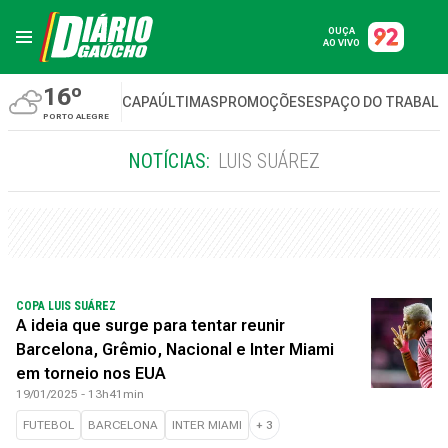
OUÇA
AO VIVO
16º
CAPA
ÚLTIMAS
PROMOÇÕES
ESPAÇO DO TRABAL
PORTO ALEGRE
NOTÍCIAS:
LUIS SUÁREZ
COPA LUIS SUÁREZ
A ideia que surge para tentar reunir
Barcelona, Grêmio, Nacional e Inter Miami
em torneio nos EUA
19/01/2025 - 13h41min
FUTEBOL
BARCELONA
INTER MIAMI
+
3