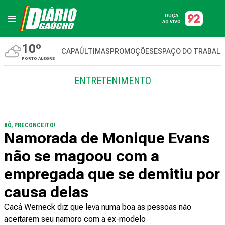
OUÇA
AO VIVO
10º
CAPA
ÚLTIMAS
PROMOÇÕES
ESPAÇO DO TRABAL
PORTO ALEGRE
ENTRETENIMENTO
XÔ, PRECONCEITO!
Namorada de Monique Evans
não se magoou com a
empregada que se demitiu por
causa delas
Cacá Werneck diz que leva numa boa as pessoas não
aceitarem seu namoro com a ex-modelo