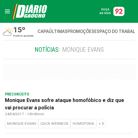
OUÇA
AO VIVO
15º
CAPA
ÚLTIMAS
PROMOÇÕES
ESPAÇO DO TRABAL
PORTO ALEGRE
NOTÍCIAS:
MONIQUE EVANS
PRECONCEITO
Monique Evans sofre ataque homofóbico e diz que
vai procurar a polícia
24/04/2017 - 18h40min
MONIQUE EVANS
CACÁ WERNECK
HOMOFOBIA
+
3