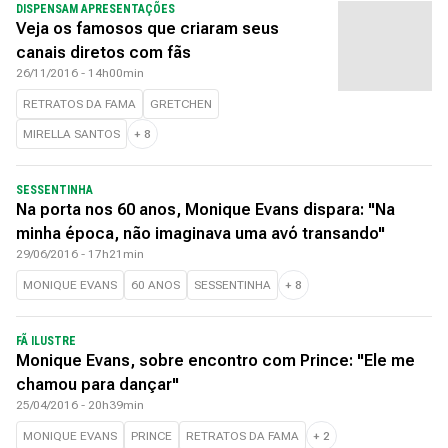
DISPENSAM APRESENTAÇÕES
Veja os famosos que criaram seus
canais diretos com fãs
26/11/2016 - 14h00min
RETRATOS DA FAMA
GRETCHEN
MIRELLA SANTOS
+
8
SESSENTINHA
Na porta nos 60 anos, Monique Evans dispara: "Na
minha época, não imaginava uma avó transando"
29/06/2016 - 17h21min
MONIQUE EVANS
60 ANOS
SESSENTINHA
+
8
FÃ ILUSTRE
Monique Evans, sobre encontro com Prince: "Ele me
chamou para dançar"
25/04/2016 - 20h39min
MONIQUE EVANS
PRINCE
RETRATOS DA FAMA
+
2