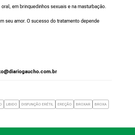
 oral, em brinquedinhos sexuais e na masturbação.
m seu amor. O sucesso do tratamento depende
exo@diariogaucho.com.br
O
LIBIDO
DISFUNÇÃO ERÉTIL
EREÇÃO
BROXAR
BROXA