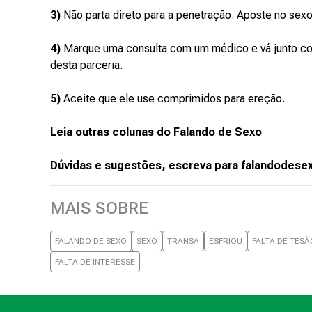
3)
Não parta direto para a penetração. Aposte no sexo
4)
Marque uma consulta com um médico e vá junto co
desta parceria.
5)
Aceite que ele use comprimidos para ereção.
Leia outras colunas do Falando de Sexo
Dúvidas e sugestões, escreva para falandodes
MAIS SOBRE
FALANDO DE SEXO
SEXO
TRANSA
ESFRIOU
FALTA DE TESÃ
FALTA DE INTERESSE