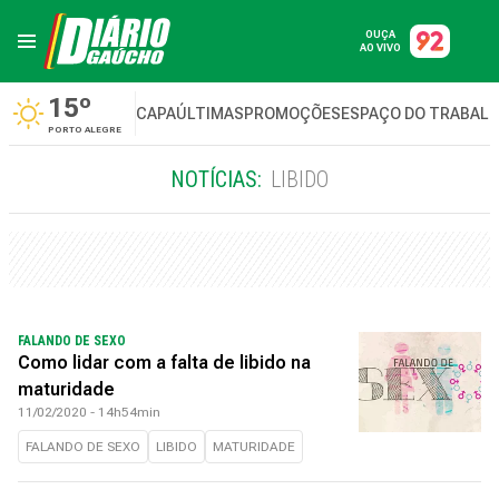
OUÇA
AO VIVO
15º
CAPA
ÚLTIMAS
PROMOÇÕES
ESPAÇO DO TRABAL
PORTO ALEGRE
NOTÍCIAS:
LIBIDO
FALANDO DE SEXO
Como lidar com a falta de libido na
maturidade
11/02/2020 - 14h54min
FALANDO DE SEXO
LIBIDO
MATURIDADE