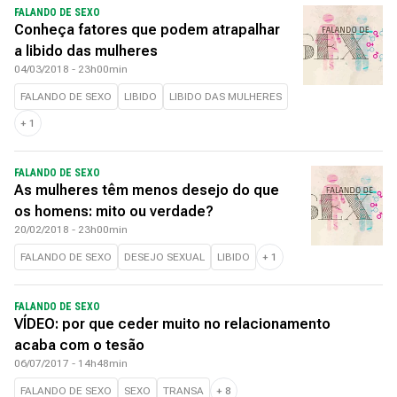
FALANDO DE SEXO
Conheça fatores que podem atrapalhar
a libido das mulheres
04/03/2018 - 23h00min
FALANDO DE SEXO
LIBIDO
LIBIDO DAS MULHERES
+
1
FALANDO DE SEXO
As mulheres têm menos desejo do que
os homens: mito ou verdade?
20/02/2018 - 23h00min
FALANDO DE SEXO
DESEJO SEXUAL
LIBIDO
+
1
FALANDO DE SEXO
VÍDEO: por que ceder muito no relacionamento
acaba com o tesão
06/07/2017 - 14h48min
FALANDO DE SEXO
SEXO
TRANSA
+
8