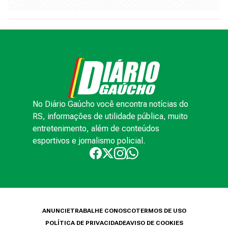
No Diário Gaúcho você encontra notícias do
RS, informações de utilidade pública, muito
entretenimento, além de conteúdos
esportivos e jornalismo policial.
ANUNCIE
TRABALHE CONOSCO
TERMOS DE USO
POLÍTICA DE PRIVACIDADE
AVISO DE COOKIES