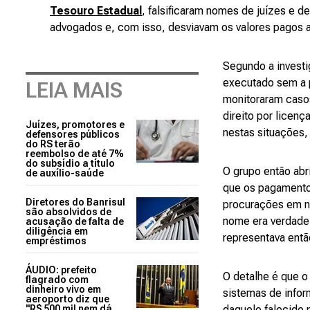
Tesouro Estadual
, falsificaram nomes de juízes e d
advogados e, com isso, desviavam os valores pagos a 
Segundo a investi
executado sem a p
LEIA MAIS
monitoraram casos
direito por licen
Juízes, promotores e
nestas situações,
defensores públicos
do RS terão
reembolso de até 7%
do subsídio a título
O grupo então abr
de auxílio-saúde
que os pagamento
Diretores do Banrisul
procurações em no
são absolvidos de
nome era verdade
acusação de falta de
diligência em
representava então
empréstimos
ÁUDIO: prefeito
O detalhe é que o
flagrado com
dinheiro vivo em
sistemas de infor
aeroporto diz que
"R$ 500 mil nem dá
daquele falecido 