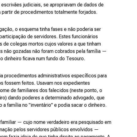
e escrivães judiciais, se apropriavam de dados de
partir de procedimentos totalmente forjados.
gação, o esquema tinha fases e não poderia ser
articipação de servidores. Estes funcionários
 de colegas mortos cujos valores a que tinham
ças não gozadas não foram cobrados pela família —
 o dinheiro ficava num fundo do Tesouro.
ia procedimentos administrativos específicos para
s fossem feitos. Usavam nos expedientes
me de familiares dos falecidos (neste ponto, o
iro) dando poderes a determinado advogado, que
 a família no "inventário" e podia sacar o dinheiro.
 familiar — cujo nome verdadeiro era pesquisado em
mação pelos servidores públicos envolvidos —
nem fazia ideia de que tinha direito ao pagamento. A