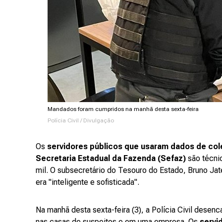
Mandados foram cumpridos na manhã desta sexta-feira
Polícia Civil / Divulgação
Os
servidores públicos que usaram dados de co
Secretaria Estadual da Fazenda (Sefaz)
são técni
mil. O subsecretário do Tesouro do Estado, Bruno Jat
era "inteligente e sofisticada".
Na manhã desta sexta-feira (3), a Polícia Civil dese
nas casas de suspeitos e em uma empresa. Os
servi