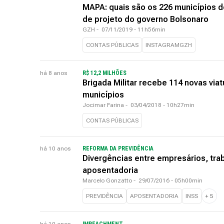
MAPA: quais são os 226 municípios 
de projeto do governo Bolsonaro
GZH
-
07/11/2019 - 11h56min
CONTAS PÚBLICAS
INSTAGRAMGZH
há 8 anos
R$ 12,2 MILHÕES
Brigada Militar recebe 114 novas via
municípios
Jocimar Farina
-
03/04/2018 - 10h27min
CONTAS PÚBLICAS
há 10 anos
REFORMA DA PREVIDÊNCIA
Divergências entre empresários, tra
aposentadoria
Marcelo Gonzatto
-
29/07/2016 - 05h00min
PREVIDÊNCIA
APOSENTADORIA
INSS
+
5