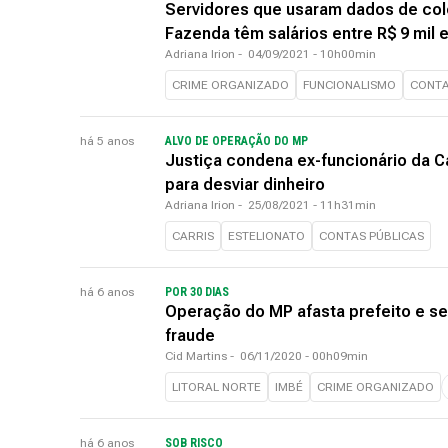
Servidores que usaram dados de col
Fazenda têm salários entre R$ 9 mil e
Adriana Irion
-
04/09/2021 - 10h00min
CRIME ORGANIZADO
FUNCIONALISMO
CONTA
há 5 anos
ALVO DE OPERAÇÃO DO MP
Justiça condena ex-funcionário da C
para desviar dinheiro
Adriana Irion
-
25/08/2021 - 11h31min
CARRIS
ESTELIONATO
CONTAS PÚBLICAS
há 6 anos
POR 30 DIAS
Operação do MP afasta prefeito e se
fraude
Cid Martins
-
06/11/2020 - 00h09min
LITORAL NORTE
IMBÉ
CRIME ORGANIZADO
há 6 anos
SOB RISCO