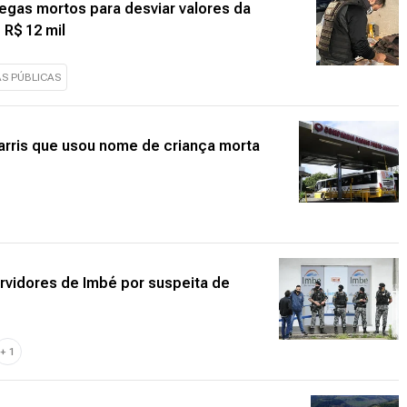
egas mortos para desviar valores da
 R$ 12 mil
S PÚBLICAS
arris que usou nome de criança morta
rvidores de Imbé por suspeita de
+
1