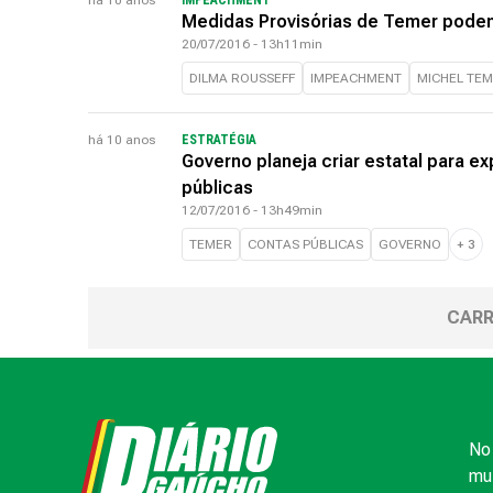
há 10 anos
IMPEACHMENT
Medidas Provisórias de Temer podem
20/07/2016 - 13h11min
DILMA ROUSSEFF
IMPEACHMENT
MICHEL TE
há 10 anos
ESTRATÉGIA
Governo planeja criar estatal para ex
públicas
12/07/2016 - 13h49min
TEMER
CONTAS PÚBLICAS
GOVERNO
+
3
CARR
No 
mui