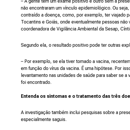
– A gente tem um exame positivo e outro sem a presen
não encontraram um vínculo epidemiológico. Ou seja,
contraído a doença, como, por exemplo, ter viajado 
Tocantins e Goiás, onde eventualmente pessoas não v
coordenadora de Vigilância Ambiental da Sesap, Cínti
Segundo ela, o resultado positivo pode ter outras exp
– Por exemplo, se ela tiver tomado a vacina, recent
em função do vírus da vacina. É uma hipótese. Por is
levantamento nas unidades de saúde para saber se a ví
foi encontrado.
Entenda os sintomas e o tratamento das três do
A investigação também inclui pesquisas sobre a pres
especialmente saguis.