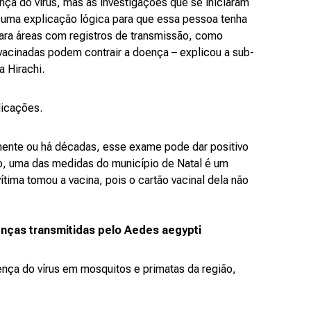
ça do vírus, mas as investigações que se iniciaram
 uma explicação lógica para que essa pessoa tenha
para áreas com registros de transmissão, como
acinadas podem contrair a doença – explicou a sub-
a Hirachi.
licações.
emente ou há décadas, esse exame pode dar positivo
so, uma das medidas do município de Natal é um
tima tomou a vacina, pois o cartão vacinal dela não
enças transmitidas pelo Aedes aegypti
ença do vírus em mosquitos e primatas da região,