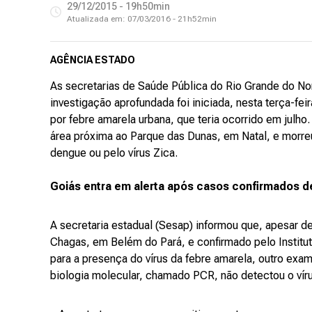
29/12/2015 - 19h50min
Atualizada em:
07/03/2016 - 21h52min
AGÊNCIA ESTADO
As secretarias de Saúde Pública do Rio Grande do No
investigação aprofundada foi iniciada, nesta terça-feir
por febre amarela urbana, que teria ocorrido em julho
área próxima ao Parque das Dunas, em Natal, e morr
dengue ou pelo vírus Zica.
Goiás entra em alerta após casos confirmados d
A secretaria estadual (Sesap) informou que, apesar d
Chagas, em Belém do Pará, e confirmado pelo Institut
para a presença do vírus da febre amarela, outro exam
biologia molecular, chamado PCR, não detectou o víru