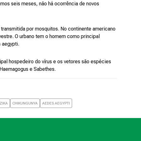
ltimos seis meses, não há ocorrência de novos
 transmitida por mosquitos. No continente americano
lvestre. O urbano tem o homem como principal
 aegypti.
ipal hospedeiro do vírus e os vetores são espécies
s Haemagogus e Sabethes.
ZIKA
CHIKUNGUNYA
AEDES AEGYPTI