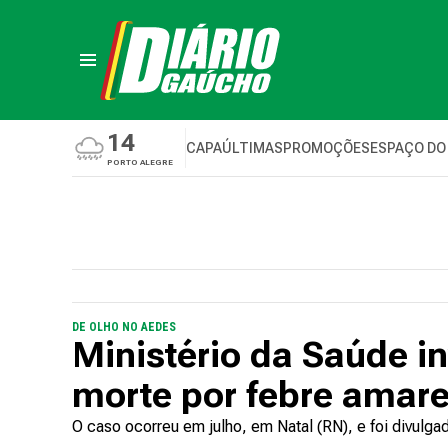
14
CAPA
ÚLTIMAS
PROMOÇÕES
ESPAÇO DO
PORTO ALEGRE
DE OLHO NO AEDES
Ministério da Saúde i
morte por febre amare
O caso ocorreu em julho, em Natal (RN), e foi divulg