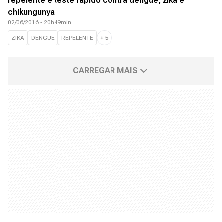
repelente e teste rápido contra dengue, zika e
chikungunya
02/06/2016 - 20h49min
ZIKA
DENGUE
REPELENTE
+
5
CARREGAR MAIS