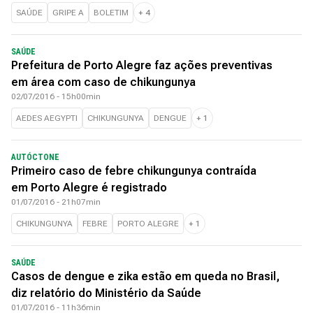
SAÚDE
GRIPE A
BOLETIM
+
4
SAÚDE
Prefeitura de Porto Alegre faz ações preventivas
em área com caso de chikungunya
02/07/2016 - 15h00min
AEDES AEGYPTI
CHIKUNGUNYA
DENGUE
+
1
AUTÓCTONE
Primeiro caso de febre chikungunya contraída
em Porto Alegre é registrado
01/07/2016 - 21h07min
CHIKUNGUNYA
FEBRE
PORTO ALEGRE
+
1
SAÚDE
Casos de dengue e zika estão em queda no Brasil,
diz relatório do Ministério da Saúde
01/07/2016 - 11h36min