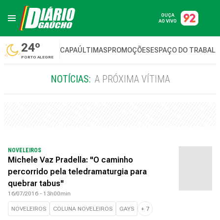
OUÇA
AO VIVO
24º
CAPA
ÚLTIMAS
PROMOÇÕES
ESPAÇO DO TRABAL
PORTO ALEGRE
NOTÍCIAS:
A PRÓXIMA VÍTIMA
NOVELEIROS
Michele Vaz Pradella: "O caminho
percorrido pela teledramaturgia para
quebrar tabus"
16/07/2016 - 13h00min
NOVELEIROS
COLUNA NOVELEIROS
GAYS
+
7