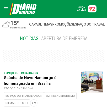
OUÇA
AO VIVO
15º
CAPA
ÚLTIMAS
PROMOÇÕES
ESPAÇO DO TRABAL
PORTO ALEGRE
NOTÍCIAS:
ABERTURA DE EMPRESA
ESPAÇO DO TRABALHADOR
Gaúcha de Novo Hamburgo é
homenageada em Brasília
17/06/2015 - 21h16min
ESPAÇO DO TRABALHADOR
EMPREENDEDORISMO
DILMA ROUSSEFF
+
9