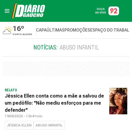
OUÇA
AO VIVO
16º
CAPA
ÚLTIMAS
PROMOÇÕES
ESPAÇO DO TRABAL
PORTO ALEGRE
NOTÍCIAS:
ABUSO INFANTIL
RELATO
Jéssica Ellen conta como a mãe a salvou de
um pedófilo: "Não mediu esforços para me
defender"
19/08/2020 - 13h41min
JÉSSICA ELLEN
ABUSO INFANTIL