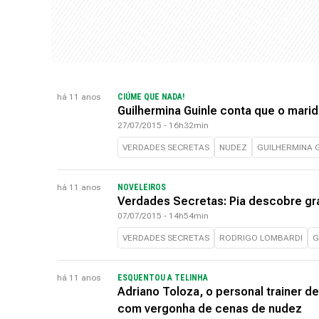
há 11 anos
CIÚME QUE NADA!
Guilhermina Guinle conta que o mari
27/07/2015 - 16h32min
VERDADES SECRETAS
NUDEZ
GUILHERMINA 
há 11 anos
NOVELEIROS
Verdades Secretas: Pia descobre gra
07/07/2015 - 14h54min
VERDADES SECRETAS
RODRIGO LOMBARDI
G
há 11 anos
ESQUENTOU A TELINHA
Adriano Toloza, o personal trainer d
com vergonha de cenas de nudez