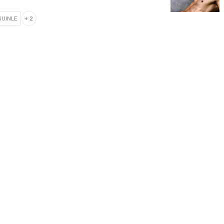
GUINLE
+
2