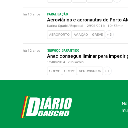
há 10 anos
PARALISAÇÃO
Aeroviários e aeronautas de Porto A
Karina Sgarbi / Especial
-
29/01/2016 - 19h37min
AEROPORTO
AVIAÇÃO
GREVE
+
3
há 12 anos
SERVIÇO GARANTIDO
Anac consegue liminar para impedir g
12/06/2014 - 20h34min
GREVE
GREVE
AEROVIÁRIOS
+
1
No 
mui