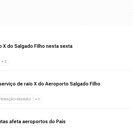
o X do Salgado Filho nesta sexta
+
2
erviço de raio X do Aeroporto Salgado Filho
PERAÇÃO-PADRÃO
+
1
utas afeta aeroportos do País