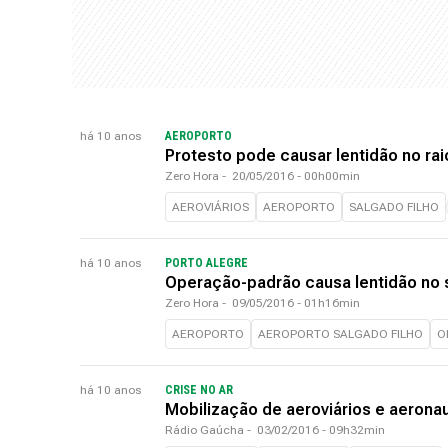
há 10 anos
AEROPORTO
Protesto pode causar lentidão no rai
Zero Hora
-
20/05/2016 - 00h00min
AEROVIÁRIOS
AEROPORTO
SALGADO FILHO
há 10 anos
PORTO ALEGRE
Operação-padrão causa lentidão no s
Zero Hora
-
09/05/2016 - 01h16min
AEROPORTO
AEROPORTO SALGADO FILHO
O
há 10 anos
CRISE NO AR
Mobilização de aeroviários e aerona
Rádio Gaúcha
-
03/02/2016 - 09h32min