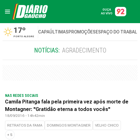
OUÇA
AO VIVO
17º
CAPA
ÚLTIMAS
PROMOÇÕES
ESPAÇO DO TRABAL
PORTO ALEGRE
NOTÍCIAS:
AGRADECIMENTO
NAS REDES SOCIAIS
Camila Pitanga fala pela primeira vez após morte de
Montagner: "Gratidão eterna a todos vocês"
18/09/2016 - 14h42min
RETRATOS DA FAMA
DOMINGOS MONTAGNER
VELHO CHICO
+
5