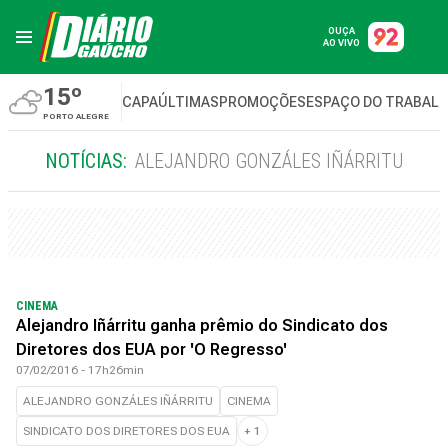
OUÇA
AO VIVO
15º
CAPA
ÚLTIMAS
PROMOÇÕES
ESPAÇO DO TRABAL
PORTO ALEGRE
NOTÍCIAS:
ALEJANDRO GONZÁLES IÑÁRRITU
CINEMA
Alejandro Iñárritu ganha prêmio do Sindicato dos
Diretores dos EUA por 'O Regresso'
07/02/2016 - 17h26min
ALEJANDRO GONZÁLES IÑÁRRITU
CINEMA
SINDICATO DOS DIRETORES DOS EUA
+
1