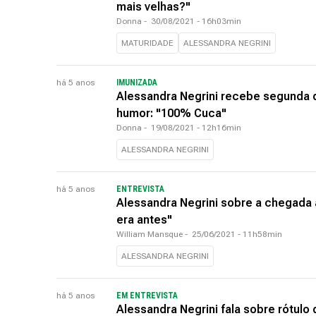
mais velhas?"
Donna
-
30/08/2021 - 16h03min
MATURIDADE
ALESSANDRA NEGRINI
há 5 anos
IMUNIZADA
Alessandra Negrini recebe segunda 
humor: "100% Cuca"
Donna
-
19/08/2021 - 12h16min
ALESSANDRA NEGRINI
há 5 anos
ENTREVISTA
Alessandra Negrini sobre a chegada a
era antes"
William Mansque
-
25/06/2021 - 11h58min
ALESSANDRA NEGRINI
há 5 anos
EM ENTREVISTA
Alessandra Negrini fala sobre rótulo