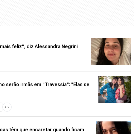
ais feliz", diz Alessandra Negrini
o serão irmãs em "Travessia": "Elas se
Z
+
2
soas têm que encaretar quando ficam