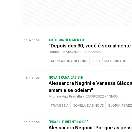
há 4 anos
AUTOCONHECIMENTO
"Depois dos 30, você é sexualmente m
Donna
-
27/09/2022 - 12h36min
ALESSANDRA NEGRINI
SEXO
MATURIDADE
há 4 anos
NOVA TRAMA DAS 21H
Alessandra Negrini e Vanessa Giácom
amam e se odeiam"
Michele Vaz Pradella
-
26/09/2022 - 13h00min
TRAVESSIA
NOVELA DAS NOVE
GLORIA PERE
há 5 anos
"BRASIL É INFANTILOIDE"
Alessandra Negrini: "Por que as pes