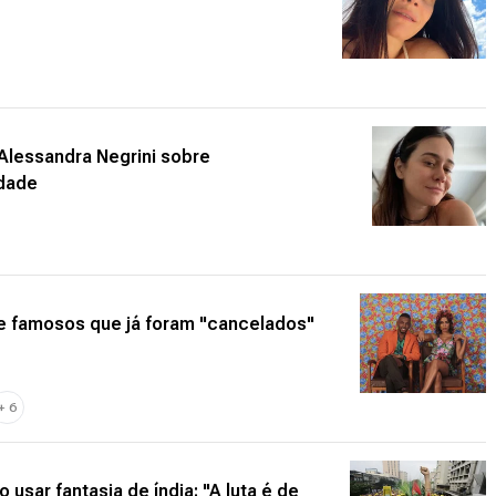
 Alessandra Negrini sobre
idade
re famosos que já foram "cancelados"
+
6
usar fantasia de índia: "A luta é de