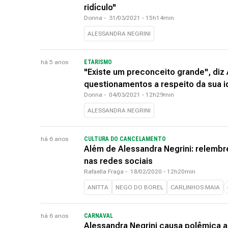
ridículo"
Donna
-
31/03/2021 - 15h14min
ALESSANDRA NEGRINI
há 5 anos
ETARISMO
"Existe um preconceito grande", diz
questionamentos a respeito da sua 
Donna
-
04/03/2021 - 12h29min
ALESSANDRA NEGRINI
há 6 anos
CULTURA DO CANCELAMENTO
Além de Alessandra Negrini: relemb
nas redes sociais
Rafaella Fraga
-
18/02/2020 - 12h20min
ANITTA
NEGO DO BOREL
CARLINHOS MAIA
há 6 anos
CARNAVAL
Alessandra Negrini causa polêmica ao 