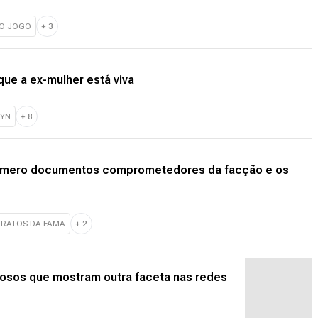
DO JOGO
+
3
ue a ex-mulher está viva
LYN
+
8
Romero documentos comprometedores da facção e os
TRATOS DA FAMA
+
2
mosos que mostram outra faceta nas redes