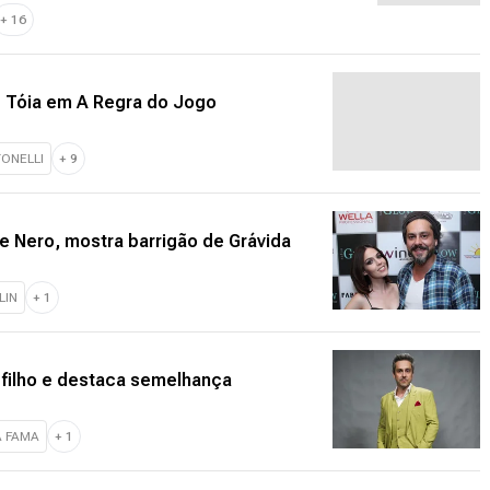
+
16
e Tóia em A Regra do Jogo
ONELLI
+
9
e Nero, mostra barrigão de Grávida
LIN
+
1
 filho e destaca semelhança
A FAMA
+
1