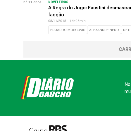
há 11 anos
NOVELEIROS
A Regra do Jogo: Faustini desmasca
facção
05/11/2015 - 14h08min
EDUARDO MOSCOVIS
ALEXANDRE NERO
RET
CARR
No 
mui