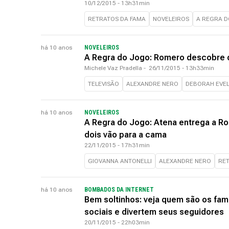
10/12/2015 - 13h31min
RETRATOS DA FAMA
NOVELEIROS
A REGRA 
há 10 anos
NOVELEIROS
A Regra do Jogo: Romero descobre q
Michele Vaz Pradella
-
26/11/2015 - 13h33min
TELEVISÃO
ALEXANDRE NERO
DEBORAH EVE
há 10 anos
NOVELEIROS
A Regra do Jogo: Atena entrega a 
dois vão para a cama
22/11/2015 - 17h31min
GIOVANNA ANTONELLI
ALEXANDRE NERO
RE
há 10 anos
BOMBADOS DA INTERNET
Bem soltinhos: veja quem são os fa
sociais e divertem seus seguidores
20/11/2015 - 22h03min