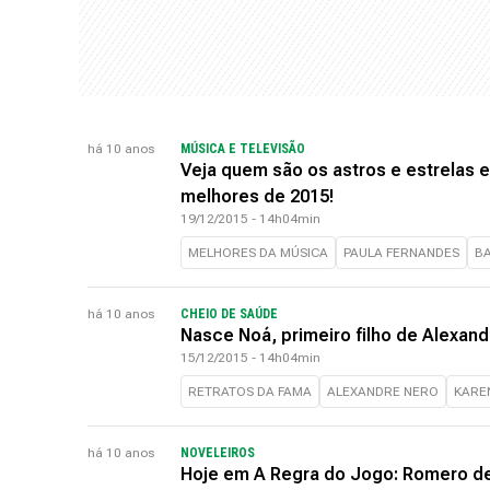
há 10 anos
MÚSICA E TELEVISÃO
Veja quem são os astros e estrelas 
melhores de 2015!
19/12/2015 - 14h04min
MELHORES DA MÚSICA
PAULA FERNANDES
B
há 10 anos
CHEIO DE SAÚDE
Nasce Noá, primeiro filho de Alexand
15/12/2015 - 14h04min
RETRATOS DA FAMA
ALEXANDRE NERO
KARE
há 10 anos
NOVELEIROS
Hoje em A Regra do Jogo: Romero des