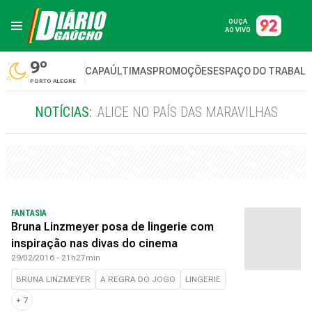
OUÇA
AO VIVO
9º
CAPA
ÚLTIMAS
PROMOÇÕES
ESPAÇO DO TRABAL
PORTO ALEGRE
NOTÍCIAS:
ALICE NO PAÍS DAS MARAVILHAS
FANTASIA
Bruna Linzmeyer posa de lingerie com
inspiração nas divas do cinema
29/02/2016 - 21h27min
BRUNA LINZMEYER
A REGRA DO JOGO
LINGERIE
+
7