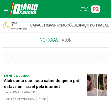
OUÇA
AO VIVO
7º
CAPA
ÚLTIMAS
PROMOÇÕES
ESPAÇO DO TRABAL
PORTO ALEGRE
NOTÍCIAS:
ALOK
EM MEIO A GUERRA
Alok conta que ficou sabendo que o pai
estava em Israel pela internet
10/10/2023 - 16h22min
MÚSICA ELETRÔNICA
ALOK