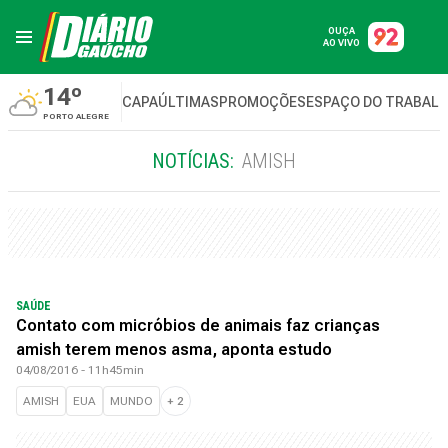
OUÇA
AO VIVO
14º
CAPA
ÚLTIMAS
PROMOÇÕES
ESPAÇO DO TRABAL
PORTO ALEGRE
NOTÍCIAS:
AMISH
SAÚDE
Contato com micróbios de animais faz crianças
amish terem menos asma, aponta estudo
04/08/2016 - 11h45min
AMISH
EUA
MUNDO
+
2